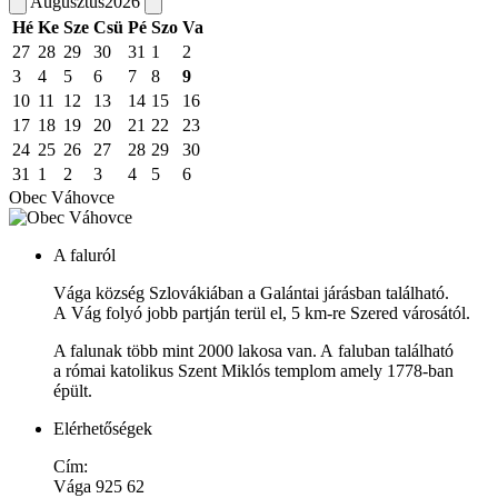
Augusztus
2026
Hé
Ke
Sze
Csü
Pé
Szo
Va
27
28
29
30
31
1
2
3
4
5
6
7
8
9
10
11
12
13
14
15
16
17
18
19
20
21
22
23
24
25
26
27
28
29
30
31
1
2
3
4
5
6
Obec Váhovce
A faluról
Vága község Szlovákiában a Galántai járásban található.
A Vág folyó jobb partján terül el, 5 km-re Szered városától.
A falunak több mint 2000 lakosa van. A faluban található
a római katolikus Szent Miklós templom amely 1778-ban
épült.
Elérhetőségek
Cím:
Vága 925 62