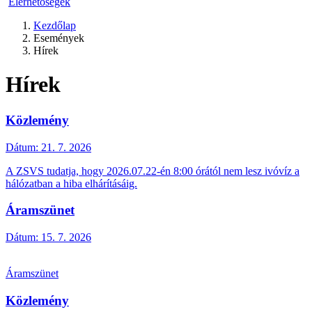
Elérhetőségek
Kezdőlap
Események
Hírek
Hírek
Közlemény
Dátum:
21. 7. 2026
A ZSVS tudatja, hogy 2026.07.22-én 8:00 órától nem lesz ivóvíz a
hálózatban a hiba elhárításáig.
Áramszünet
Dátum:
15. 7. 2026
Áramszünet
Közlemény