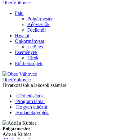
Obec
Váhovce
Falu
Polgármester
Képviselők
Főellenőr
Hivatal
Önkormányzat
Letöltés
Események
Hírek
Elérhetöségek
Obec
Váhovce
Hivatkozáśok a lakosok számára
Elérhetöségek
Program tábla
Hogyan elitézni
Hulladékgyűjtés
Polgármester
Adrian Kubica