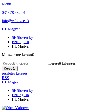
Menu
031/ 789 82 01
info@vahovce.sk
HU
Magyar
SK
Slovensky
EN
English
HU
Magyar
Mit szeretne keresni?
Keresett kifejezés
Keresés
részletes keresés
RSS
HU
Magyar
SK
Slovensky
EN
English
HU
Magyar