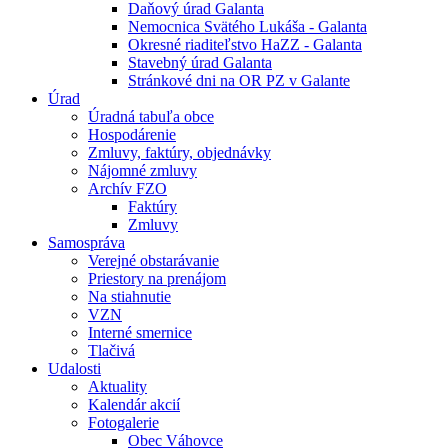
Daňový úrad Galanta
Nemocnica Svätého Lukáša - Galanta
Okresné riaditeľstvo HaZZ - Galanta
Stavebný úrad Galanta
Stránkové dni na OR PZ v Galante
Úrad
Úradná tabuľa obce
Hospodárenie
Zmluvy, faktúry, objednávky
Nájomné zmluvy
Archív FZO
Faktúry
Zmluvy
Samospráva
Verejné obstarávanie
Priestory na prenájom
Na stiahnutie
VZN
Interné smernice
Tlačivá
Udalosti
Aktuality
Kalendár akcií
Fotogalerie
Obec Váhovce