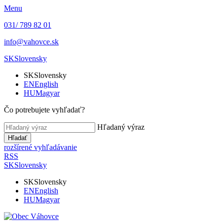
Menu
031/ 789 82 01
info@vahovce.sk
SK
Slovensky
SK
Slovensky
EN
English
HU
Magyar
Čo potrebujete vyhľadať?
Hľadaný výraz
Hľadať
rozšírené vyhľadávanie
RSS
SK
Slovensky
SK
Slovensky
EN
English
HU
Magyar