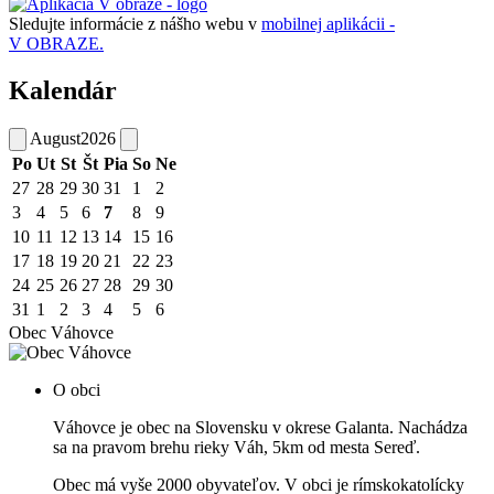
Sledujte informácie z nášho webu v
mobilnej aplikácii -
V OBRAZE.
Kalendár
August
2026
Po
Ut
St
Št
Pia
So
Ne
27
28
29
30
31
1
2
3
4
5
6
7
8
9
10
11
12
13
14
15
16
17
18
19
20
21
22
23
24
25
26
27
28
29
30
31
1
2
3
4
5
6
Obec Váhovce
O obci
Váhovce je obec na Slovensku v okrese Galanta. Nachádza
sa na pravom brehu rieky Váh, 5km od mesta Sereď.
Obec má vyše 2000 obyvateľov. V obci je rímskokatolícky