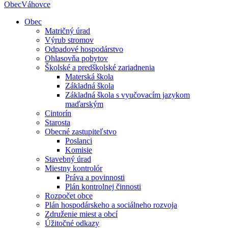
Obec
Váhovce
Obec
Matričný úrad
Výrub stromov
Odpadové hospodárstvo
Ohlasovňa pobytov
Školské a predškolské zariadnenia
Materská škola
Základná škola
Základná škola s vyučovacím jazykom
maďarským
Cintorín
Starosta
Obecné zastupiteľstvo
Poslanci
Komisie
Stavebný úrad
Miestny kontrolór
Práva a povinnosti
Plán kontrolnej činnosti
Rozpočet obce
Plán hospodárskeho a sociálneho rozvoja
Združenie miest a obcí
Úžitočné odkazy