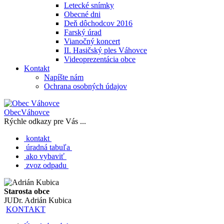
Letecké snímky
Obecné dni
Deň dôchodcov 2016
Farský úrad
Vianočný koncert
II. Hasičský ples Váhovce
Videoprezentácia obce
Kontakt
Napíšte nám
Ochrana osobných údajov
Obec
Váhovce
Rýchle odkazy pre Vás ...
kontakt
úradná tabuľa
ako vybaviť
zvoz odpadu
Starosta obce
JUDr. Adrián Kubica
KONTAKT